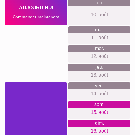
lun.
AUJOURD'HUI
10. août
Commander maintenant
mar.
11. août
mer.
12. août
jeu.
13. août
ven.
14. août
sam.
15. août
dim.
16. août