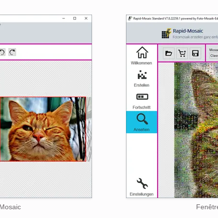
-Mosaic
Fenêtr