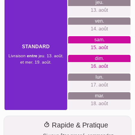
jeu.
13. août
ven.
14. août
sam.
STANDARD
15. août
Livraison
entre
jeu. 13. août.
dim.
et mer. 19. août.
16. août
lun.
17. août
mar.
18. août
Rapide & Pratique