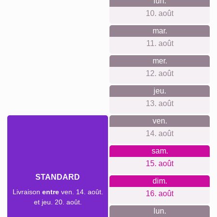
lun.
10. août
mar.
11. août
mer.
12. août
jeu.
13. août
ven.
14. août
sam.
15. août
STANDARD
dim.
Livraison
entre
ven. 14. août.
16. août
et jeu. 20. août.
lun.