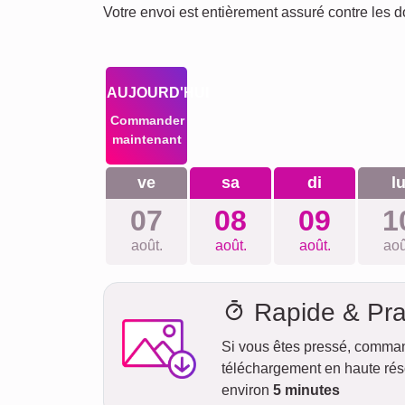
Votre envoi est entièrement assuré contre les 
AUJOURD'HUI
Commander
maintenant
ve
sa
di
l
07
08
09
1
août.
août.
août.
aoû
Rapide & Pra
Si vous êtes pressé, comma
téléchargement en haute réso
environ
5 minutes