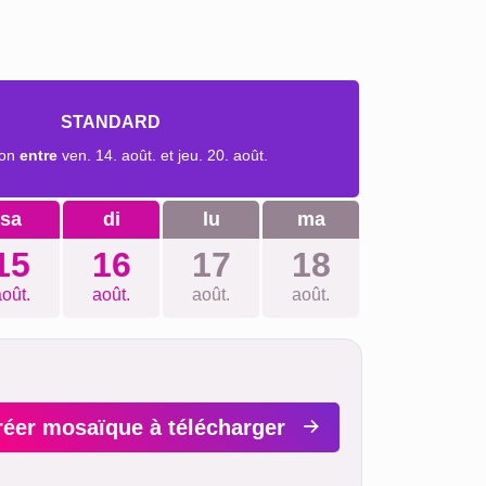
STANDARD
son
entre
ven. 14. août. et jeu. 20. août.
sa
di
lu
ma
15
16
17
18
oût.
août.
août.
août.
réer mosaïque à télécharger