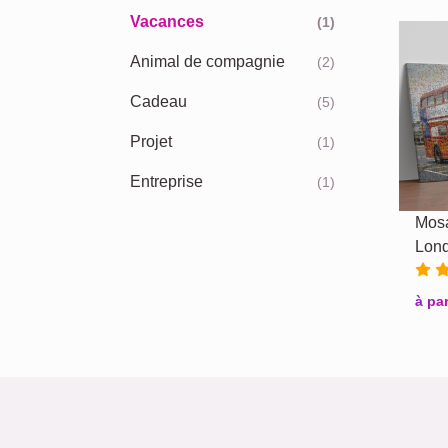
Vacances
(1)
Animal de compagnie
(2)
Cadeau
(5)
Projet
(1)
Entreprise
(1)
Mosa
Lon
à par