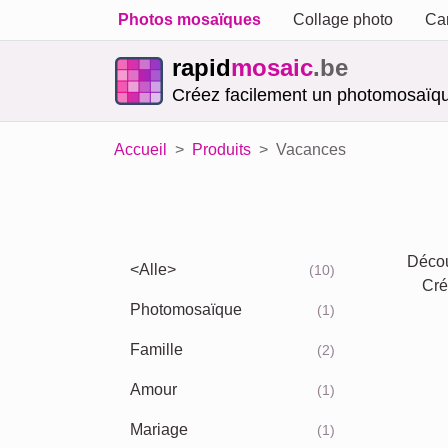
Photos mosaïques
Collage photo
Car
rapid
mosaic
.be
Créez facilement un photomosaïqu
Accueil
Produits
Vacances
Décou
<Alle>
(10)
Cré
Photomosaïque
(1)
Famille
(2)
Amour
(1)
Mariage
(1)