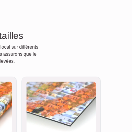
ailles
ocal sur différents
us assurons que le
élevées.