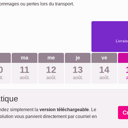
dommages ou pertes lors du transport.
Livrai
u
ma
me
je
ve
0
11
12
13
14
t.
août.
août.
août.
août.
a
tique
ndez simplement la
version téléchargeable
. Le
C
lution vous parvient directement par courriel en