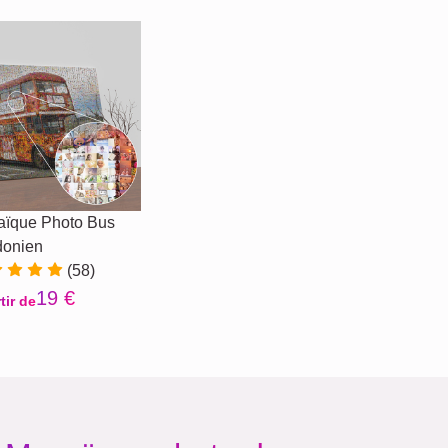
ïque Photo Bus
donien
(58)
19 €
tir de