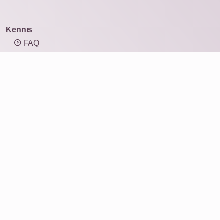
Kennis
FAQ
Overzicht mozaïektypen
Kennis: resolutie en afbeeldingsgrootte
Kennis: beeldverhouding
Fotomozaïek
Producten
Cadeau-ideeën
Afdrukken
Voor bedrijven
Service
Beoordelingen
Over ons