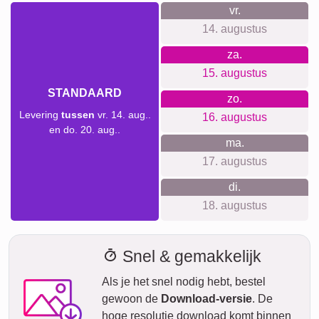
vr.
14. augustus
za.
15. augustus
STANDAARD
zo.
Levering
tussen
vr. 14. aug..
16. augustus
en do. 20. aug..
ma.
17. augustus
di.
18. augustus
Snel & gemakkelijk
Als je het snel nodig hebt, bestel
gewoon de
Download-versie
. De
hoge resolutie download komt binnen