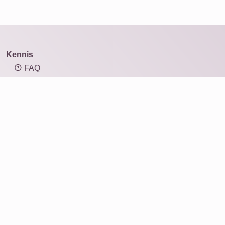
Kennis
FAQ
Overzicht mozaïektypen
Kennis: resolutie en afbeeldingsgrootte
Kennis: beeldverhouding
Fotomozaïek
Producten
Cadeau-ideeën
Afdrukken
Voor bedrijven
Service