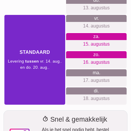
do.
13. augustus
vr.
14. augustus
za.
15. augustus
STANDAARD
zo.
Levering
tussen
vr. 14. aug..
16. augustus
en do. 20. aug..
ma.
17. augustus
di.
18. augustus
Snel & gemakkelijk
Als je het snel nodig hebt, bestel