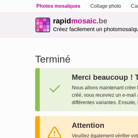
Photos mosaïques
Collage photo
Car
rapid
mosaic
.be
Créez facilement un photomosaïqu
Terminé
Merci beaucoup ! T
Nous allons maintenant créer 
créé, vous recevrez un e-mail 
différentes variantes. Ensuit
Attention
Veuillez également vérifier vo