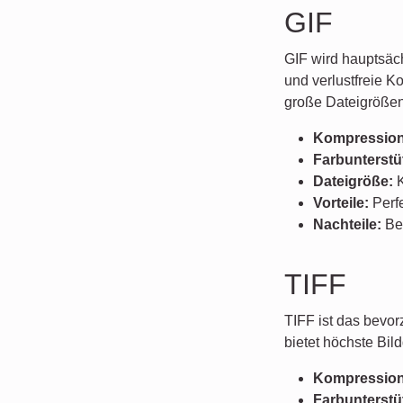
GIF
GIF wird hauptsäch
und verlustfreie 
große Dateigrößen
Kompression
Farbunterstü
Dateigröße:
K
Vorteile:
Perfe
Nachteile:
Beg
TIFF
TIFF ist das bevor
bietet höchste Bil
Kompression
Farbunterstü