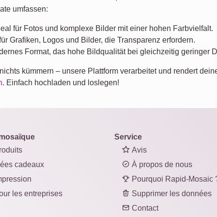
mate umfassen:
eal für Fotos und komplexe Bilder mit einer hohen Farbvielfalt.
für Grafiken, Logos und Bilder, die Transparenz erfordern.
ernes Format, das hohe Bildqualität bei gleichzeitig geringer D
ichts kümmern – unsere Plattform verarbeitet und rendert deine
n
. Einfach hochladen und loslegen!
mosaïque
Service
oduits
Avis
ées cadeaux
À propos de nous
pression
Pourquoi Rapid-Mosaic 
ur les entreprises
Supprimer les données
Contact