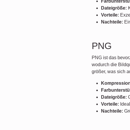
Farbunterstü
Dateigröße:
K
Vorteile:
Exzel
Nachteile:
Ein
PNG
PNG ist das bevor
wodurch die Bildq
größer, was sich 
Kompression
Farbunterstü
Dateigröße:
G
Vorteile:
Ideal
Nachteile:
Gr