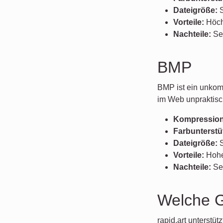
Dateigröße:
S
Vorteile:
Höchs
Nachteile:
Se
BMP
BMP ist ein unkomp
im Web unpraktisc
Kompression
Farbunterstü
Dateigröße:
S
Vorteile:
Hohe 
Nachteile:
Seh
Welche Gr
rapid.art unterstü