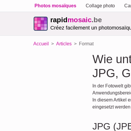
Photos mosaïques
Collage photo
Car
rapid
mosaic
.be
Créez facilement un photomosaïqu
Accueil
Articles
Format
Wie unt
JPG, G
In der Fotowelt gi
Anwendungsbereich
In diesem Artikel 
eingesetzt werden 
JPG (JP