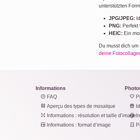
unterstützten For
JPG/JPEG:
Id
PNG:
Perfekt 
HEIC:
Ein mod
Du musst dich um n
deine Fotocollage
Informations
Photo
FAQ
Pr
Aperçu des types de mosaïque
Id
Informations : résolution et taille d’image
Im
Informations : format d’image
Po